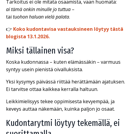
Tarkoitus ei ole mitata osaamista, vaan huomata:
ai tämä onkin minulle jo tuttua
–
tai
tuohon haluan vielä palata
.
👉
Koko kudontavisa vastauksineen löytyy tästä
blogista 13.1.2026.
Miksi tällainen visa?
Koska kudonnassa – kuten elämässäkin – varmuus
syntyy usein pienistä oivalluksista.
Yksi kysymys päivässä riittää herättämään ajatuksen.
Ei tarvitse ottaa kaikkea kerralla haltuun.
Leikkimielisyys tekee oppimisesta kevyempää, ja
keveys auttaa näkemään, kuinka paljon jo osaat.
Kudontarytmi löytyy tekemällä, ei
suorittamalla