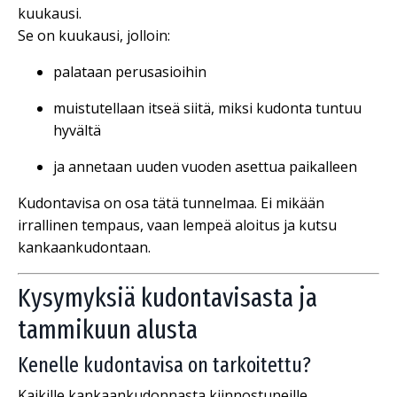
kuukausi.
Se on kuukausi, jolloin:
palataan perusasioihin
muistutellaan itseä siitä, miksi kudonta tuntuu
hyvältä
ja annetaan uuden vuoden asettua paikalleen
Kudontavisa on osa tätä tunnelmaa. Ei mikään
irrallinen tempaus, vaan lempeä aloitus ja kutsu
kankaankudontaan.
Kysymyksiä kudontavisasta ja
tammikuun alusta
Kenelle kudontavisa on tarkoitettu?
Kaikille kankaankudonnasta kiinnostuneille.