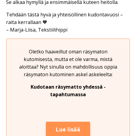
Se alkaa hymyllä ja ensimmäisellä kuteen heitolla.
Tehdään tästä hyvä ja yhteisöllinen kudontavuosi –
raita kerrallaan 🧡
– Marja-Liisa, Tekstiilihippi
Oletko haaveillut oman räsymaton
kutomisesta, mutta et ole varma, mistä
aloittaa? Nyt sinulla on mahdollisuus oppia
räsymaton kutominen askel askeleelta:
Kudotaan räsymatto yhdessä -
tapahtumassa
Lue lisää