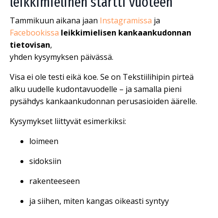
leikkimielinen startti vuoteen
Tammikuun aikana jaan
Instagramissa
ja
Facebookissa
leikkimielisen kankaankudonnan
tietovisan
,
yhden kysymyksen päivässä.
Visa ei ole testi eikä koe. Se on Tekstiilihipin pirteä
alku uudelle kudontavuodelle – ja samalla pieni
pysähdys kankaankudonnan perusasioiden äärelle.
Kysymykset liittyvät esimerkiksi:
loimeen
sidoksiin
rakenteeseen
ja siihen, miten kangas oikeasti syntyy