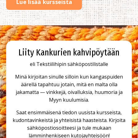
Lue lisää kursseista
Liity Kankurien kahvipöytään
eli Tekstiilihipin sähköpostilistalle
Minä kirjoitan sinulle silloin kun kangaspuiden
äärellä tapahtuu jotain, mitä en malta olla
jakamatta — vinkkejä, oivalluksia, huumoria ja
Myyn kuulumisia.
Saat ensimmäisenä tiedon uusista kursseista,
kudontavinkeistä ja yhteisistä haasteista. Kirjoita
sähköpostiosoitteesi ja tule mukaan
lämminhenkiseen kutojayhteisöön!