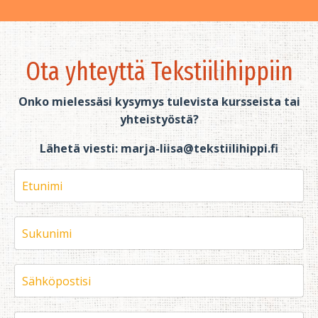
Ota yhteyttä Tekstiilihippiin
Onko mielessäsi kysymys tulevista kursseista tai
yhteistyöstä?
Lähetä viesti:
marja-liisa@tekstiilihippi.fi