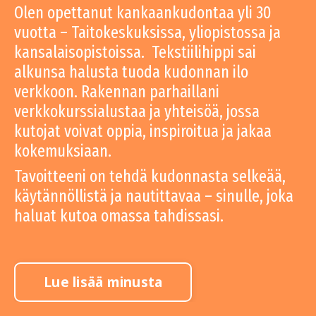
Olen opettanut kankaankudontaa yli 30
vuotta – Taitokeskuksissa, yliopistossa ja
kansalaisopistoissa. Tekstiilihippi sai
alkunsa halusta tuoda kudonnan ilo
verkkoon. Rakennan parhaillani
verkkokurssialustaa ja yhteisöä, jossa
kutojat voivat oppia, inspiroitua ja jakaa
kokemuksiaan.
Tavoitteeni on tehdä kudonnasta selkeää,
käytännöllistä ja nautittavaa – sinulle, joka
haluat kutoa omassa tahdissasi.
Lue lisää minusta