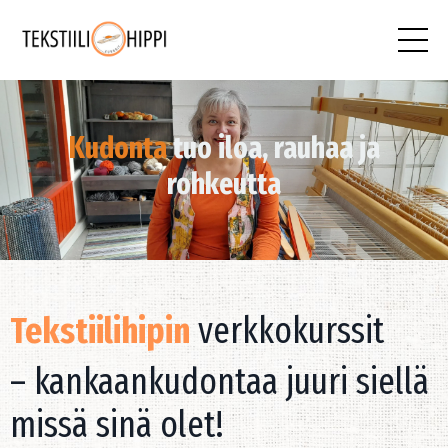
Kudonta
tuo iloa, rauhaa ja
rohkeutta
Tekstiilihipin
verkkokurssit
– kankaankudontaa juuri siellä
missä sinä olet!