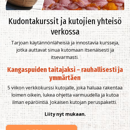
Kudontakurssit ja kutojien yhteisö
verkossa
Tarjoan käytännönläheisiä ja innostavia kursseja,
jotka auttavat sinua kutomaan itsenäisesti ja
itsevarmasti.
Kangaspuiden taitajaksi – rauhallisesti ja
ymmärtäen
5 viikon verkkokurssi kutojalle, joka haluaa rakentaa
loimen oikein, lukea ohjetta varmuudella ja kutoa
ilman epäröintiä. J
okaisen kutojan peruspaketti.
Liity nyt mukaan.