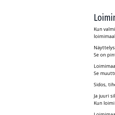
Loimi
Kun valmi
loimimaal
Näyttelys
Se on pin
Loimimaal
Se muutt
Sidos, tih
Ja juuri 
Kun loimi
Loimimaal