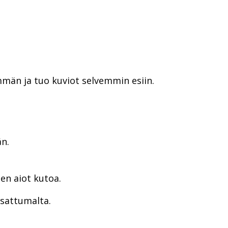
män ja tuo kuviot selvemmin esiin.
n.
en aiot kutoa.
 sattumalta.