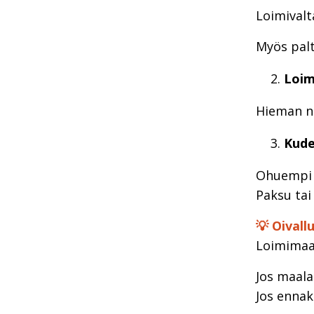
Loimivalt
Myös palt
Loim
Hieman no
Kude
Ohuempi k
Paksu tai
💡 Oivallu
Loimimaal
Jos maala
Jos ennak