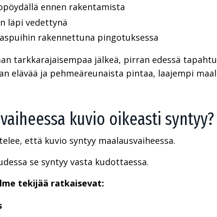
opöydällä ennen rakentamista
n läpi vedettynä
aspuihin rakennettuna pingotuksessa
aan tarkkarajaisempaa jälkeä, pirran edessä tapahtuv
aan elävää ja pehmeäreunaista pintaa, laajempi maa
vaiheessa kuvio oikeasti syntyy?
telee, että kuvio syntyy maalausvaiheessa.
udessa se syntyy vasta kudottaessa.
me tekijää ratkaisevat:
s