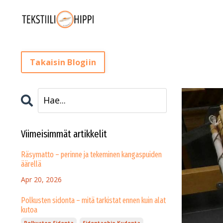
Takaisin Blogiin
Viimeisimmät artikkelit
Räsymatto – perinne ja tekeminen kangaspuiden
äärellä
Apr 20, 2026
Polkusten sidonta – mitä tarkistat ennen kuin alat
kutoa
Polkusten Sidonta
Sidontaohje Kudonta