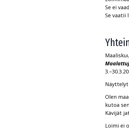
Se ei vaad
Se vaatii
Yhtein
Maaliskuu
Maalattuj
3.–30.3.20
Näyttelyt
Olen maal
kutoa sen
Kävijät j
Loimi ei 