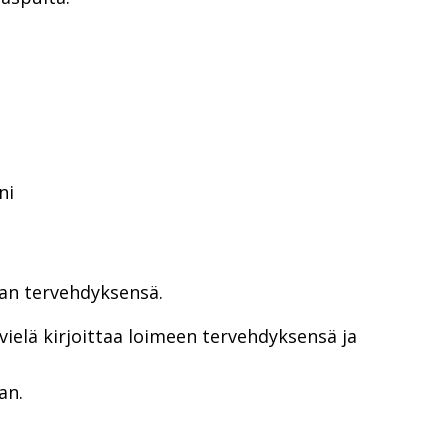
ni
man tervehdyksensä.
ielä kirjoittaa loimeen tervehdyksensä ja
an.