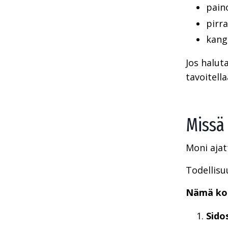
pain
pirra
kang
Jos halut
tavoitell
Missä 
Moni ajat
Todellisu
Nämä kol
Sido