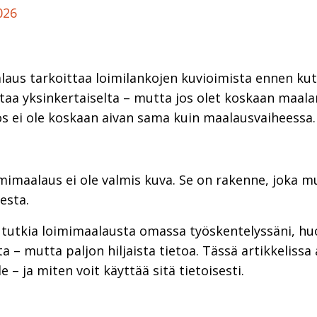
026
aus tarkoittaa loimilankojen kuvioimista ennen ku
taa yksinkertaiselta – mutta jos olet koskaan maalan
s ei ole koskaan aivan sama kuin maalausvaiheessa.
mimaalaus ei ole valmis kuva. Se on rakenne, joka 
esta.
 tutkia loimimaalausta omassa työskentelyssäni, huo
a – mutta paljon hiljaista tietoa. Tässä artikkelissa
 – ja miten voit käyttää sitä tietoisesti.