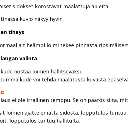
aiset sidokset korostavat maalattuja alueita.
tinassa kuvio näkyy hyvin.
en tiheys
rmaalia tiheämpi loimi tekee pinnasta ripsimäisem
langan valinta
ude nostaa loimen hallitsevaksi.
 tumma kude voi tehdä maalatusta kuvasta epäselvä
s:
aus ei ole irrallinen temppu. Se on päätös siitä, mit
at loimen ajattelematta sidosta, lopputulos tuntuu
oit, lopputulos tuntuu hallitulta.