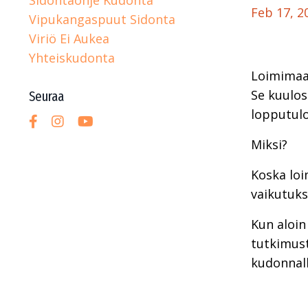
Feb 17, 2
Vipukangaspuut Sidonta
Viriö Ei Aukea
Yhteiskudonta
Loimimaal
Se kuulos
Seuraa
lopputulo
Miksi?
Koska loi
vaikutuks
Kun aloin
tutkimust
kudonnalle