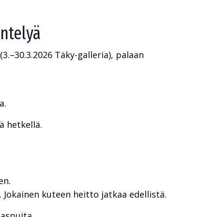
ntelyä
(3.–30.3.2026 Täky-galleria), palaan
a.
ä hetkellä.
en.
Jokainen kuteen heitto jatkaa edellistä.
aspuita.