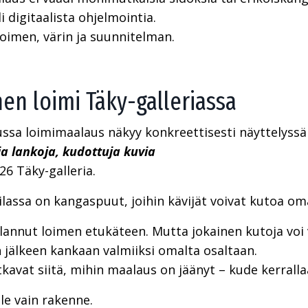
i digitaalista ohjelmointia.
 loimen, värin ja suunnitelman.
en loimi Täky-galleriassa
ssa loimimaalaus näkyy konkreettisesti näyttelyssä
a lankoja, kudottuja kuvia
26 Täky-galleria.
ilassa on kangaspuut, joihin kävijät voivat kutoa o
annut loimen etukäteen. Mutta jokainen kutoja voi v
 jälkeen kankaan valmiiksi omalta osaltaan.
atkavat siitä, mihin maalaus on jäänyt – kude kerralla
ole vain rakenne.