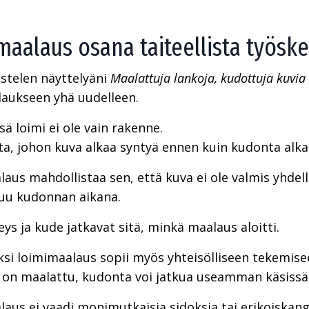
maalaus osana taiteellista työske
stelen näyttelyäni
Maalattuja lankoja, kudottuja kuvia
aukseen yhä uudelleen.
sä loimi ei ole vain rakenne.
ta, johon kuva alkaa syntyä ennen kuin kudonta alka
aus mahdollistaa sen, että kuva ei ole valmis yhdell
uu kudonnan aikana.
eys ja kude jatkavat sitä, minkä maalaus aloitti.
siksi loimimaalaus sopii myös yhteisölliseen tekemise
 on maalattu, kudonta voi jatkua useamman käsissä. 
aus ei vaadi monimutkaisia sidoksia tai erikoiskang