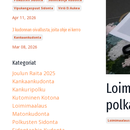
Vipukangaspuut Sidonta
Viriö Ei Aukea
Apr 11, 2026
3 kudonnan oivallusta, joita ohje ei kerro
Kankaankudonta
Mar 08, 2026
Kategoriat
Joulun Raita 2025
Kankaankudonta
Loim
Kankuripolku
Kutominen Kotona
polk
Loimimaalaus
Matonkudonta
Polkusten Sidonta
Loimimaalaus
Sidontaohje Kudonta