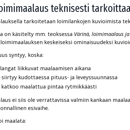
oimimaalaus teknisesti tarkoitta
auksella tarkoitetaan loimilankojen kuvioimista teks
a on käsitelty mm. teoksessa
Värinä, loimimaalaus ja
loimimaalauksen keskeiseksi ominaisuudeksi kuvioide
us syntyy, koska:
ilangat liikkuvat maalaamisen aikana
 siirtyy kudottaessa pituus- ja leveyssuunnassa
 katkoo maalattua pintaa rytmikkäästi
aus ei siis ole verrattavissa valmiin kankaan maala
onnallinen esivaihe.
i maalata: