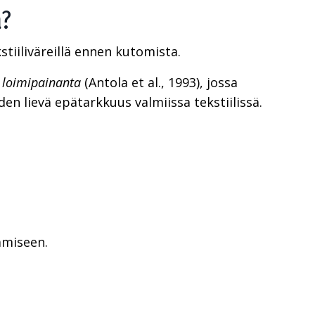
a?
tiiliväreillä ennen kutomista.
 loimipainanta
(Antola et al., 1993), jossa
n lievä epätarkkuus valmiissa tekstiilissä.
amiseen.