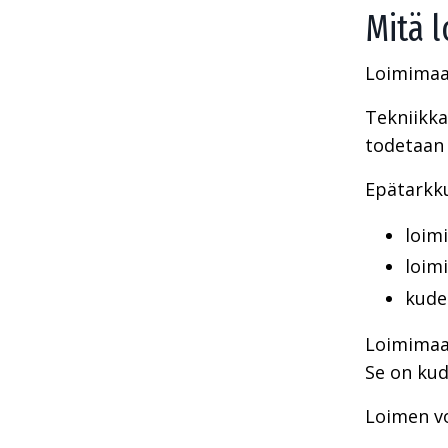
Mitä l
Loimimaal
Tekniikka
todetaan 
Epätarkku
loim
loimi
kude
Loimimaal
Se on kud
Loimen vo