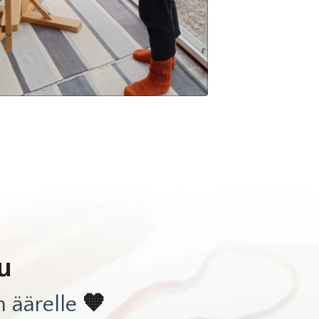
u
n äärelle
🧡