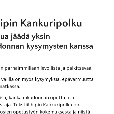
ihipin Kankuripolku
lua jäädä yksin
donnan kysymysten kanssa
 parhaimmillaan levollista ja palkitsevaa.
ä välillä on myös kysymyksiä, epävarmuutta
matkassa.
iisa, kankaankudonnan opettaja ja
ustaja. Tekstiilihipin Kankuripolku on
osien opetustyön kokemuksesta ja niistä