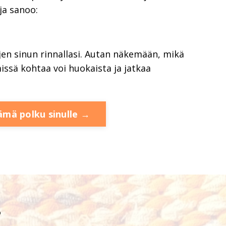
ja sanoo:
jen sinun rinnallasi. Autan näkemään, mikä
missä kohtaa voi huokaista ja jatkaa
ämä polku sinulle →
?