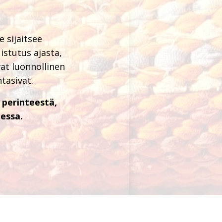
 sijaitsee
istutus ajasta,
vat luonnollinen
tasivat.
 perinteestä,
essa.