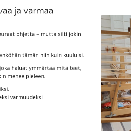
vaa ja varmaa
uraat ohjetta – mutta silti jokin
eenköhän tämän niin kuin kuuluisi.
 joka haluat ymmärtää mitä teet,
okin menee pieleen.
ksi.
eksi varmuudeksi