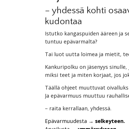
– yhdessä kohti osaa
kudontaa
Istutko kangaspuiden ääreen ja se
tuntuu epävarmalta?
Tai luot uutta loimea ja mietit, t
Kankuripolku on jäsenyys sinulle,
miksi teet ja miten korjaat, jos j
Täällä ohjeet muuttuvat oivalluksi
Ja epävarmuus muuttuu rauhallis
– raita kerrallaan, yhdessä.
Epävarmuudesta
→ selkeyteen.
Arvailusta
→ ymmärrykseen.