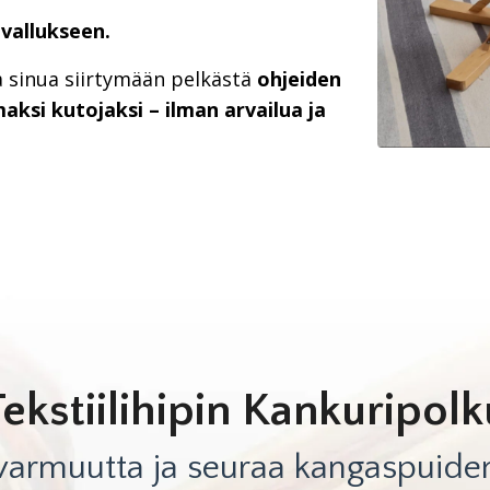
vallukseen.
a sinua siirtymään pelkästä
ohjeiden
ksi kutojaksi – ilman arvailua ja
Tekstiilihipin Kankuripolk
 varmuutta ja seuraa kangaspuide