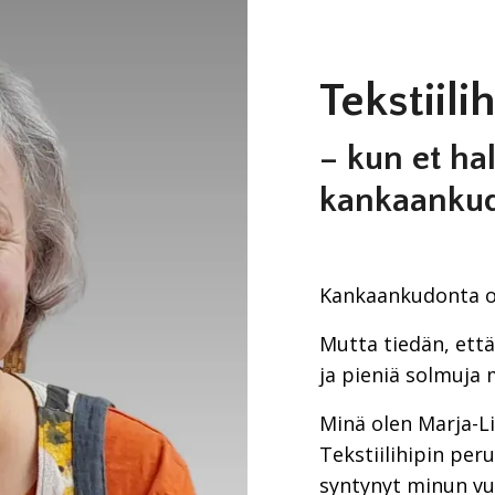
Tekstiil
– kun et ha
kankaanku
Kankaankudonta on
Mutta tiedän, ett
ja pieniä solmuja 
Minä olen Marja-L
Tekstiilihipin per
syntynyt minun vu