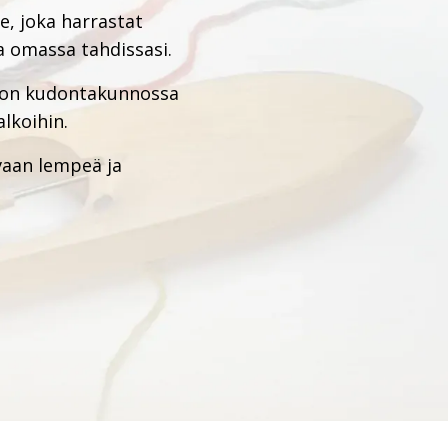
, joka harrastat
 omassa tahdissasi.
i on kudontakunnossa
lkoihin.
 vaan lempeä ja