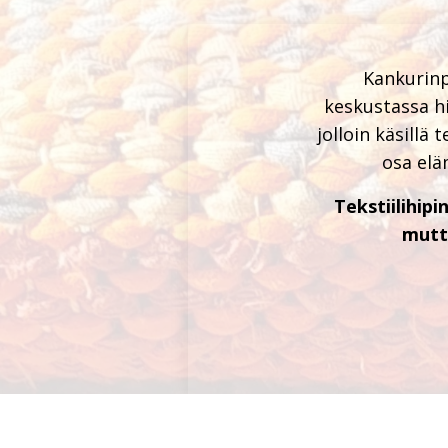
Kankurinp
keskustassa hi
jolloin käsillä
osa elä
Tekstiilihip
mutt