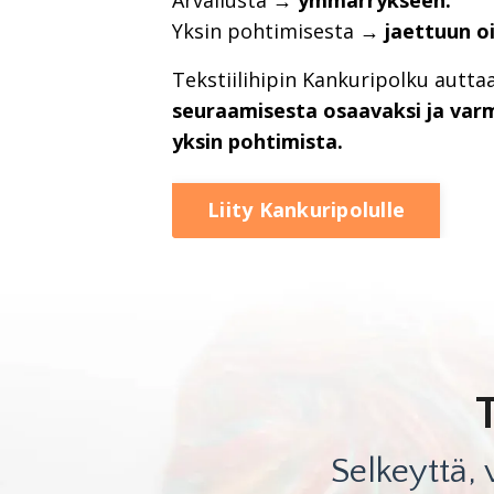
Yksin pohtimisesta
→ jaettuun oi
Tekstiilihipin Kankuripolku autta
seuraamisesta osaavaksi ja varma
yksin pohtimista.
Liity Kankuripolulle
Selkeyttä,