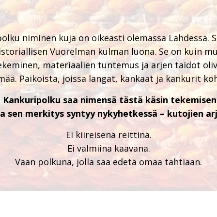
olku niminen kuja on oikeasti olemassa Lahdessa. Se
storiallisen Vuorelman kulman luona. Se on kuin mu
 tekeminen, materiaalien tuntemus ja arjen taidot oli
mää. Paikoista, joissa langat, kankaat ja kankurit koh
in Kankuripolku saa nimensä tästä käsin tekemisen
a sen merkitys syntyy nykyhetkessä – kutojien arj
Ei kiireisenä reittinä.
Ei valmiina kaavana.
Vaan polkuna, jolla saa edetä omaa tahtiaan.