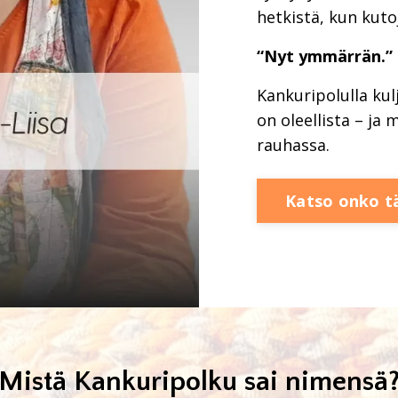
hetkistä, kun kuto
“Nyt ymmärrän.”
Kankuripolulla kul
on oleellista – ja 
rauhassa.
Katso onko t
Mistä Kankuripolku sai nimensä