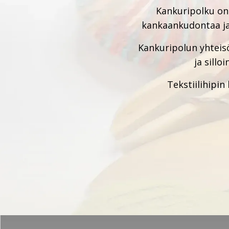
Kankuripolku on
kankaankudontaa ja
Kankuripolun yhteis
ja sill
Tekstiilihipin