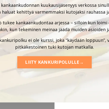
 kankaankudonnan kuukausijäsenyys verkossa sinulle
 haluat kehittyä varmemmaksi kutojaksi rauhassa ja
ö tukee kankaankudontaa arjessa – silloin kun loim
oinkin, kun tekeminen meinaa jäädä muiden asioiden ja
 kankuripolku ei ole kurssi, joka “käydään loppuun”,
pitkäkestoinen tuki kutojan matkalla.
LIITY KANKURIPOLULLE→