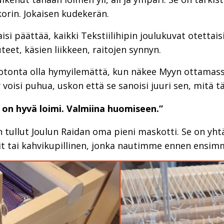
korin. Jokaisen kudekerän.
isi päättää, kaikki Tekstiilihipin joulukuvat otettai
teet, käsien liikkeen, raitojen synnyn.
onta olla hymyilemättä, kun näkee Myyn ottamassa
y voisi puhua, uskon että se sanoisi juuri sen, mitä 
 on hyvä loimi. Valmiina huomiseen.”
 tullut Joulun Raidan oma pieni maskotti. Se on yh
rit tai kahvikupillinen, jonka nautimme ennen ensimm