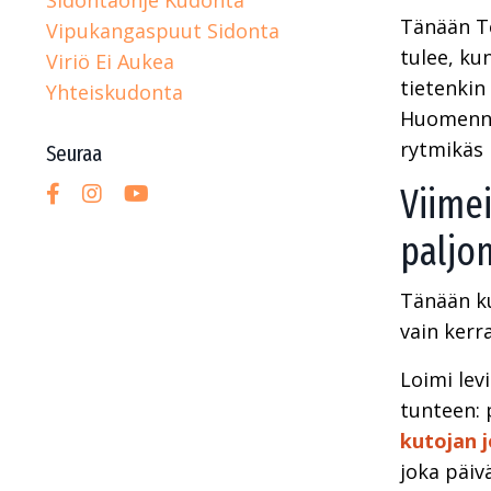
Tänään Te
Vipukangaspuut Sidonta
tulee, ku
Viriö Ei Aukea
tietenkin
Yhteiskudonta
Huomenna 
rytmikäs 
Seuraa
Viimei
paljo
Tänään ku
vain kerr
Loimi lev
tunteen: 
kutojan j
joka päivä