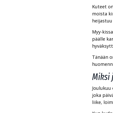
Kuteet on
moista ki
heijastuu
Myy-kissa
päälle kan
hyväksytt
Tänään on 
huomenna
Miksi 
Joulukuu 
joka päiv
liike, loi