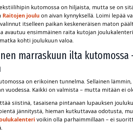
kstiilihipin kutomossa on hiljaista, mutta se on sitä 
n
Raitojen joulu
on aivan kynnyksellä. Loimi lepää va
 valinnut itselleen paikan keskeneräisen maton päält
avautuu ensimmäinen raita kutojan joulukalenteris
matka kohti joulukuun valoa.
nen marraskuun ilta kutomossa – 
n
tomossa on erikoinen tunnelma. Sellainen lämmin, r
an vuodessa. Kaikki on valmista – mutta mitään ei ole
ittää siistinä, tasaisena pintanaan lupauksen jouluk
pientä jännitystä, hieman kutkuttavaa odotusta, mut
oulukalenteri
voikin olla parhaimmillaan – ei suorit
.