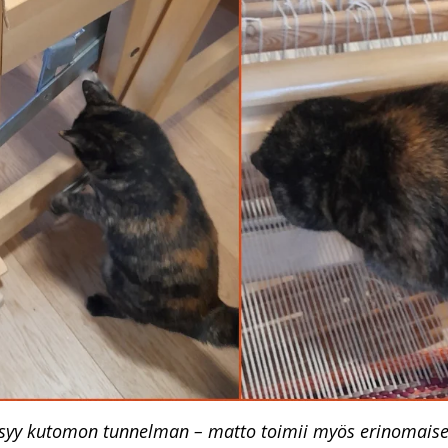
syy kutomon tunnelman – matto toimii myös erinomaise