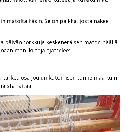
siin matolta käsin. Se on paikka, josta näkee
 päivän torkkuja keskeneräisen maton päällä.
tänään moni kutoja ajattelee:
tä tärkeä osa joulun kutomisen tunnelmaa kuin
äistä raitaa.