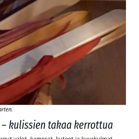
arten.
– kulissien takaa kerrottua
tanut valot, kamerat, kuteet ja kuvakulmat.