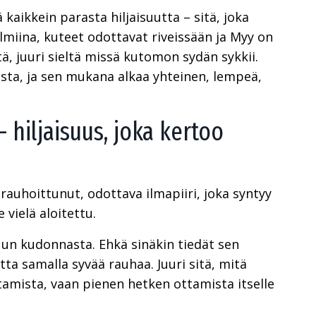
kaikkein parasta hiljaisuutta – sitä, joka
lmiina, kuteet odottavat riveissään ja Myy on
ä, juuri sieltä missä kutomon sydän sykkii.
ta, ja sen mukana alkaa yhteinen, lempeä,
hiljaisuus, joka kertoo
auhoittunut, odottava ilmapiiri, joka syntyy
 vielä aloitettu.
uun kudonnasta. Ehkä sinäkin tiedät sen
ta samalla syvää rauhaa. Juuri sitä, mitä
tamista, vaan pienen hetken ottamista itselle