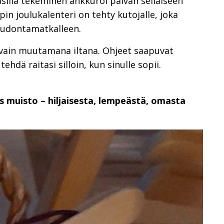
sillä tekeminen ankkuroi päivän sellaiseen
ipin joulukalenteri on tehty kutojalle, joka
kudontamatkalleen.
i vain muutamana iltana. Ohjeet saapuvat
hdä raitasi silloin, kun sinulle sopii.
 muisto – hiljaisesta, lempeästä, omasta