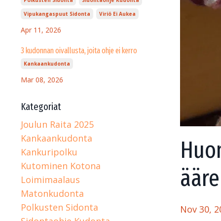
Vipukangaspuut Sidonta
Viriö Ei Aukea
Apr 11, 2026
3 kudonnan oivallusta, joita ohje ei kerro
Kankaankudonta
Mar 08, 2026
Kategoriat
Joulun Raita 2025
Kankaankudonta
Huom
Kankuripolku
Kutominen Kotona
ääre
Loimimaalaus
Matonkudonta
Polkusten Sidonta
Nov 30, 2
Sidontaohje Kudonta