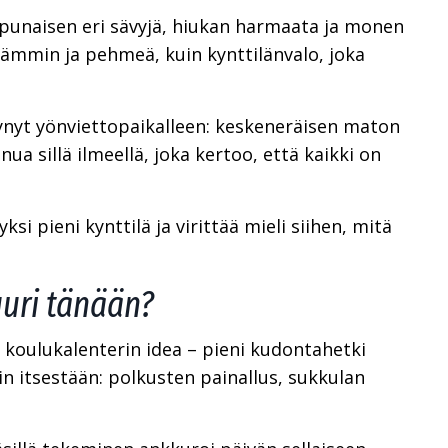
, punaisen eri sävyjä, hiukan harmaata ja monen
lämmin ja pehmeä, kuin kynttilänvalo, joka
tynyt yönviettopaikalleen: keskeneräisen maton
nua sillä ilmeellä, joka kertoo, että kaikki on
yksi pieni kynttilä ja virittää mieli siihen, mitä
uuri tänään?
an koulukalenterin idea – pieni kudontahetki
in itsestään: polkusten painallus, sukkulan