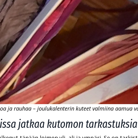
loa ja rauhaa – joulukalenterin kuteet valmiina aamua v
ssa jatkaa kutomon tarkastuksia 
lkenut tänään loimen yli, ali ja ympäri. Se on tarkis