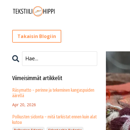
Takaisin Blogiin
Viimeisimmät artikkelit
Räsymatto – perinne ja tekeminen kangaspuiden
äärellä
Apr 20, 2026
Polkusten sidonta – mitä tarkistat ennen kuin alat
kutoa
Polkusten Sidonta
Sidontaohje Kudonta