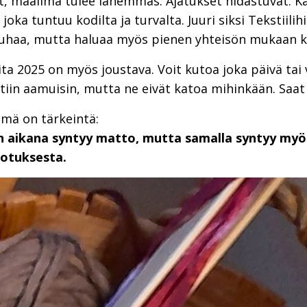
, maailma tulee lähemmäs. Ajatukset hidastuvat. Kä
joka tuntuu kodilta ja turvalta. Juuri siksi Tekstiilih
auhaa, mutta haluaa myös pienen yhteisön mukaan 
ita 2025 on myös joustava. Voit kutoa joka päivä ta
iin aamuisin, mutta ne eivät katoa mihinkään. Saat te
ämä on tärkeintä:
n aikana syntyy matto, mutta samalla syntyy myös
dotuksesta.