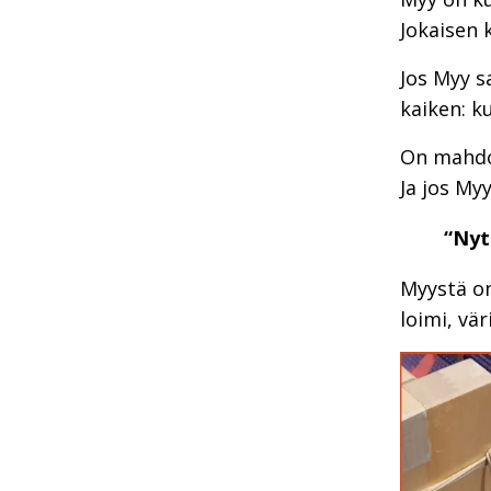
Jokaisen 
Jos Myy sa
kaiken: ku
On mahdot
Ja jos My
“Nyt
Myystä on
loimi, vä