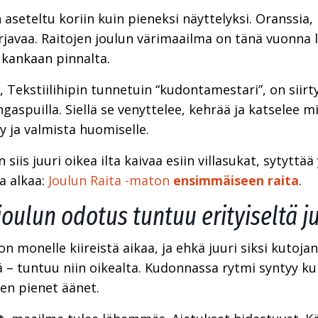
 aseteltu koriin kuin pieneksi näyttelyksi. Oranssia
rjavaa. Raitojen joulun värimaailma on tänä vuonna 
 kankaan pinnalta.
, Tekstiilihipin tunnetuin “kudontamestari”, on siir
gaspuilla. Siellä se venyttelee, kehrää ja katselee mi
y ja valmista huomiselle.
siis juuri oikea ilta kaivaa esiin villasukat, sytyttää 
 alkaa:
Joulun Raita -maton
ensimmäiseen raita
.
joulun odotus tuntuu erityiseltä j
on monelle kiireistä aikaa, ja ehkä juuri siksi kutoj
ä – tuntuu niin oikealta. Kudonnassa rytmi syntyy ku
men pienet äänet.