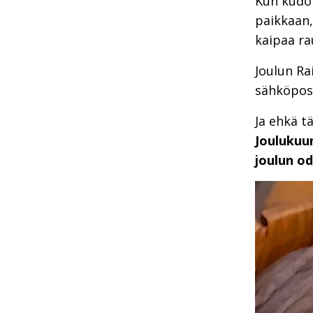
Kun kudot
paikkaan, 
kaipaa r
Joulun Ra
sähköpost
Ja ehkä t
Joulukuu
joulun o