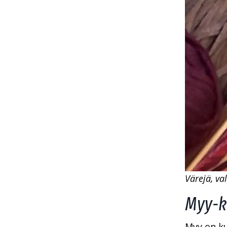
Värejä, va
Myy-ki
Myy on ku