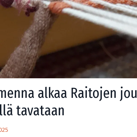
enna alkaa Raitojen jou
llä tavataan
025