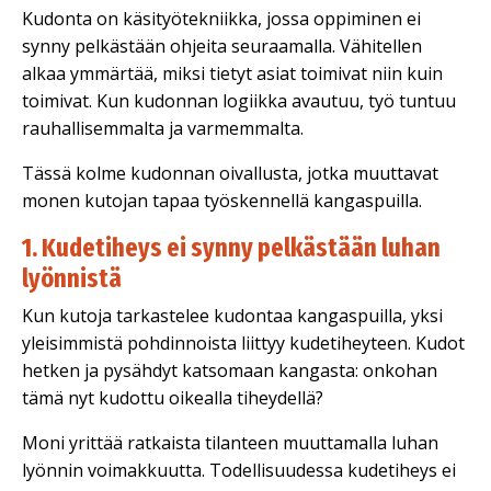
Kudonta on käsityötekniikka, jossa oppiminen ei
synny pelkästään ohjeita seuraamalla. Vähitellen
alkaa ymmärtää, miksi tietyt asiat toimivat niin kuin
toimivat. Kun kudonnan logiikka avautuu, työ tuntuu
rauhallisemmalta ja varmemmalta.
Tässä kolme kudonnan oivallusta, jotka muuttavat
monen kutojan tapaa työskennellä kangaspuilla.
1. Kudetiheys ei synny pelkästään luhan
lyönnistä
Kun kutoja tarkastelee kudontaa kangaspuilla, yksi
yleisimmistä pohdinnoista liittyy kudetiheyteen. Kudot
hetken ja pysähdyt katsomaan kangasta: onkohan
tämä nyt kudottu oikealla tiheydellä?
Moni yrittää ratkaista tilanteen muuttamalla luhan
lyönnin voimakkuutta. Todellisuudessa kudetiheys ei