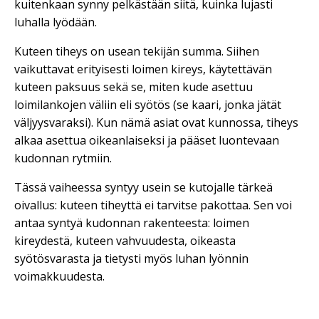
kuitenkaan synny pelkästään siitä, kuinka lujasti
luhalla lyödään.
Kuteen tiheys on usean tekijän summa. Siihen
vaikuttavat erityisesti loimen kireys, käytettävän
kuteen paksuus sekä se, miten kude asettuu
loimilankojen väliin eli syötös (se kaari, jonka jätät
väljyysvaraksi). Kun nämä asiat ovat kunnossa, tiheys
alkaa asettua oikeanlaiseksi ja pääset luontevaan
kudonnan rytmiin.
Tässä vaiheessa syntyy usein se kutojalle tärkeä
oivallus: kuteen tiheyttä ei tarvitse pakottaa. Sen voi
antaa syntyä kudonnan rakenteesta: loimen
kireydestä, kuteen vahvuudesta, oikeasta
syötösvarasta ja tietysti myös luhan lyönnin
voimakkuudesta.